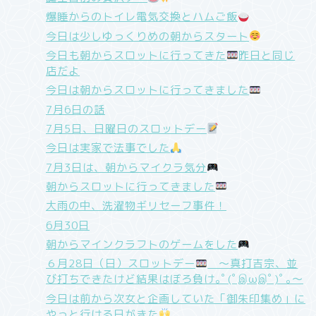
爆睡からのトイレ電気交換とハムご飯
今日は少しゆっくりめの朝からスタート
今日も朝からスロットに行ってきた
昨日と同じ
店だよ
今日は朝からスロットに行ってきました
7月6日の話
7月5日、日曜日のスロットデー
今日は実家で法事でした
7月3日は、朝からマイクラ気分
朝からスロットに行ってきました
大雨の中、洗濯物ギリセーフ事件！
6月30日
朝からマインクラフトのゲームをした
６月28日（日）スロットデー
〜真打吉宗、並
び打ちできたけど結果はぼろ負け｡ﾟ(ﾟஇωஇﾟ)ﾟ｡〜
今日は前から次女と企画していた「御朱印集め」に
やっと行ける日がきた