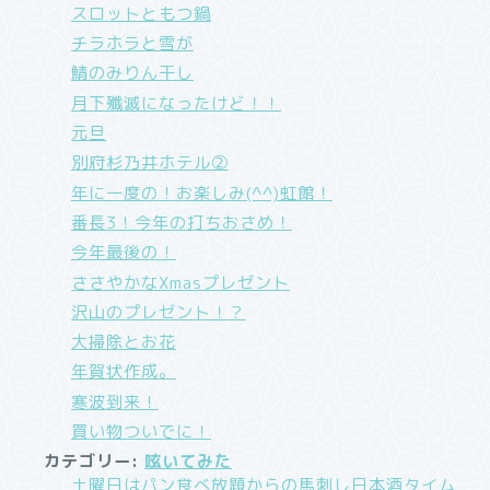
スロットともつ鍋
チラホラと雪が
鯖のみりん干し
月下殲滅になったけど！！
元旦
別府杉乃井ホテル②
年に一度の！お楽しみ(^^)虹館！
番長3！今年の打ちおさめ！
今年最後の！
ささやかなXmasプレゼント
沢山のプレゼント！？
大掃除とお花
年賀状作成。
寒波到来！
買い物ついでに！
カテゴリー:
呟いてみた
土曜日はパン食べ放題からの馬刺し日本酒タイム