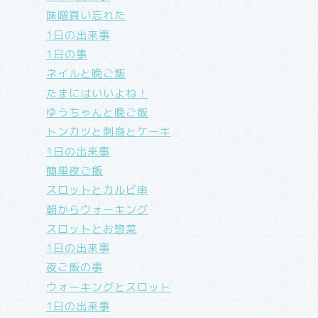
味噌買い忘れた
1日の出来事
1日の事
ネイルと晩ご飯
たまにはいいよね！
ゆうちゃんと晩ご飯
トンカツと刺身とケーキ
1日の出来事
簡単夜ご飯
スロットとカルビ串
朝からウォーキング
スロットとお惣菜
1日の出来事
夜ご飯の事
ウォーキングとスロット
1日の出来事