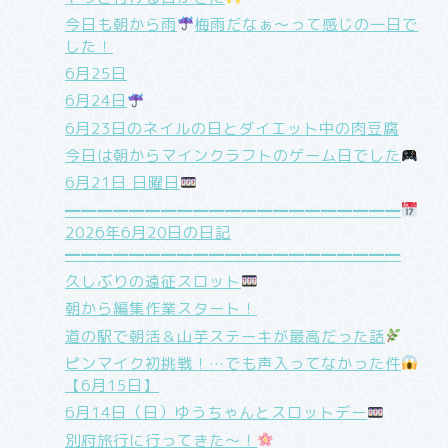
今日も朝から雨
梅雨だなぁ〜って感じの一日で
した！
6月25日
6月24日
6月23日のネイルの日とダイエット中の肉豆腐
今日は朝からマインクラフトのゲーム日でした
6月21日 日曜日
━━━━━━━━━━━━━━━━━━━━━
2026年6月20日の日記
━━━━━━━━━━━━━━━━━━━━━
久しぶりの遠征スロット
朝から編集作業スタート！
道の駅で朝活＆山芋ステーキが最高だった話
ピンマイク初挑戦！…でも声入ってなかった件
【6月15日】
6月14日（日）ゆうちゃんとスロットデー
別府旅行に行ってきた〜！