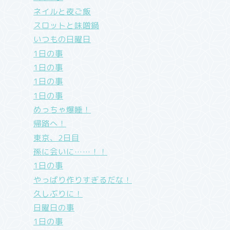
ネイルと夜ご飯
スロットと味噌鍋
いつもの日曜日
1日の事
1日の事
1日の事
1日の事
めっちゃ爆睡！
帰路へ！
東京、2日目
孫に会いに……！！
1日の事
やっぱり作りすぎるだな！
久しぶりに！
日曜日の事
1日の事