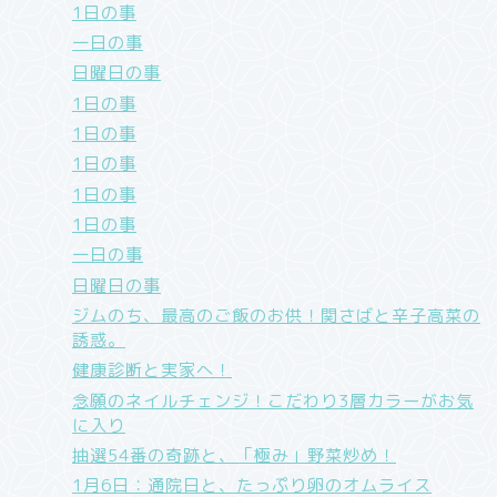
1日の事
一日の事
日曜日の事
1日の事
1日の事
1日の事
1日の事
1日の事
一日の事
日曜日の事
ジムのち、最高のご飯のお供！関さばと辛子高菜の
誘惑。
健康診断と実家へ！
念願のネイルチェンジ！こだわり3層カラーがお気
に入り
抽選54番の奇跡と、「極み」野菜炒め！
1月6日：通院日と、たっぷり卵のオムライス