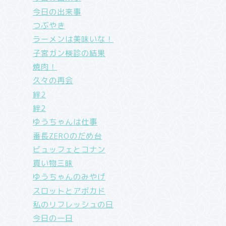
今日の出来事
つぶやき
ラーメンは美味いな！
子宮ガン検診の結果
焼肉！
久々の再会
絆2
絆2
ゆうちゃんは仕事
番長ZEROのだめ台
ビュッフェとコナン
買い物三昧
ゆうちゃんのみやげ
スロットとアボカド
私のリフレッシュの日
今日の一日