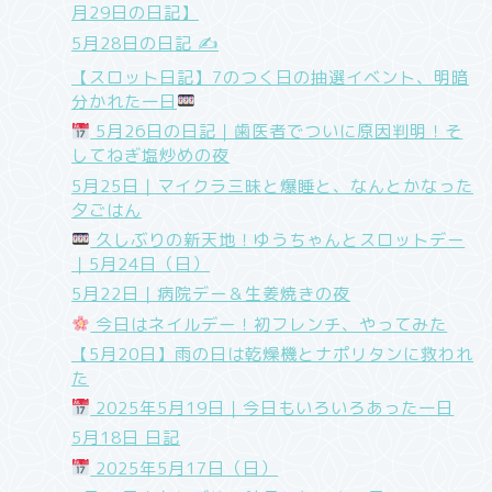
月29日の日記】
5月28日の日記 ✍️
【スロット日記】7のつく日の抽選イベント、明暗
分かれた一日
5月26日の日記｜歯医者でついに原因判明！そ
してねぎ塩炒めの夜
5月25日｜マイクラ三昧と爆睡と、なんとかなった
夕ごはん
久しぶりの新天地！ゆうちゃんとスロットデー
｜5月24日（日）
5月22日｜病院デー＆生姜焼きの夜
今日はネイルデー！初フレンチ、やってみた
【5月20日】雨の日は乾燥機とナポリタンに救われ
た
2025年5月19日｜今日もいろいろあった一日
5月18日 日記
2025年5月17日（日）