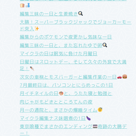
編集三昧の一日と生姜焼き
大勝！スーパーブラックジャックでジョーカーモー
ド突入
編集からのポケモンで夜更かし気味な一日
編集三昧の一日と、また忘れたゆで卵
マイクラの日は眠気に負けた月曜日
日曜日はスロットデー、そして久々の外食で大満
足！
次女の車検とモスバーガーと編集作業の一日
7月最終日は、パソコンとにらめっこの1日
月イチネイルの日
と、うたた寝と勉強と
肉じゃがもどきとところてんの夜
月一の通院と、まさかの爆睡タイム
マイクラ編集ナス味噌煮の1日
東京喰種でまさかのエンディング
奇跡の大勝デ
ー！