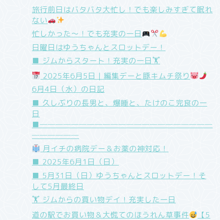
旅行前日はバタバタ大忙し！でも楽しみすぎて眠れ
ない
忙しかった〜！でも充実の一日
日曜日はゆうちゃんとスロットデー！
■ ジムからスタート！充実の一日🏋️
2025年6月5日｜編集デーと豚キムチ祭り
6月4日（水）の日記
■ 久しぶりの長男と、爆睡と、たけのこ完食の一
日
■──────────────────────
──────
月イチの病院デー＆お薬の神対応！
■ 2025年6月1日（日）
■ 5月31日（日）ゆうちゃんとスロットデー！そ
して5月最終日
🏋️ ジムからの買い物デイ！充実した一日
道の駅でお買い物＆大慌てのほうれん草事件
【5