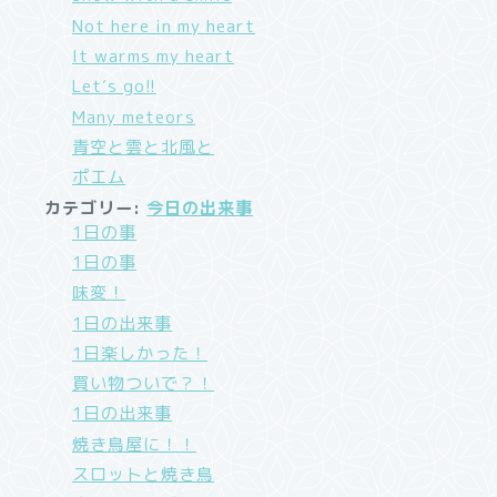
Not here in my heart
It warms my heart
Let′s go!!
Many meteors
青空と雲と北風と
ポエム
カテゴリー:
今日の出来事
1日の事
1日の事
味変！
1日の出来事
1日楽しかった！
買い物ついで？！
1日の出来事
焼き鳥屋に！！
スロットと焼き鳥