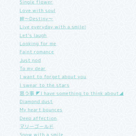
Single flower
Love with soul
絆～Destiny～
Live everyday with a smile!
Let’s laugh
Looking for me
Faint romance
Just nod
To my dear
I want to forget about you
I swear to the stars
思う事 ◤I have something to think about◢
Diamond dust
My heart bounces
Deep affection
マリーゴールド
Snow with a smile