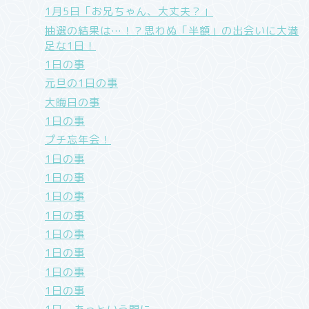
1月5日「お兄ちゃん、大丈夫？」
抽選の結果は…！？思わぬ「半額」の出会いに大満
足な1日！
1日の事
元旦の1日の事
大晦日の事
1日の事
プチ忘年会！
1日の事
1日の事
1日の事
1日の事
1日の事
1日の事
1日の事
1日の事