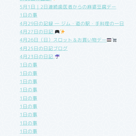
5月1日｜2日連続歯医者からの麻婆豆腐デー
1日の事
4月29日の記録 ― ジム・道の駅・手料理の一日
4月27日の日記
4月26日（日）スロット＆お買い物デー
4月25日の日記ブログ
4月23日の日記
1日の事
1日の事
1日の事
1日の事
1日の事
1日の事
1日の事
1日の事
1日の事