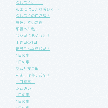
久しぶりに……
たまにはこんな感じで……！
久しぶりの白ご飯！
爆睡していた夜
頑張った私！
我が家にもやっと！
土曜日の1日
結局こんな感じだ！
1日の事
1日の事
ジムと夜ご飯
たまにはありだな！
一日充実！
ジム通い！
1日の事
1日の事