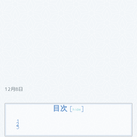
12月8日
目次
[
]
hide