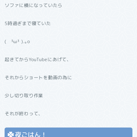
ソファに横になっていたら
5時過ぎまで寝ていた
( ³ω³ ).｡o
起きてからYouTubeにあげて、
それからショートを動画の為に
少し切り取り作業
それが終わって、
夜ごはん！