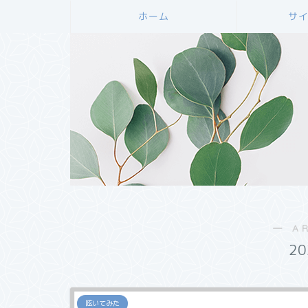
ホーム
サ
― A
2
呟いてみた