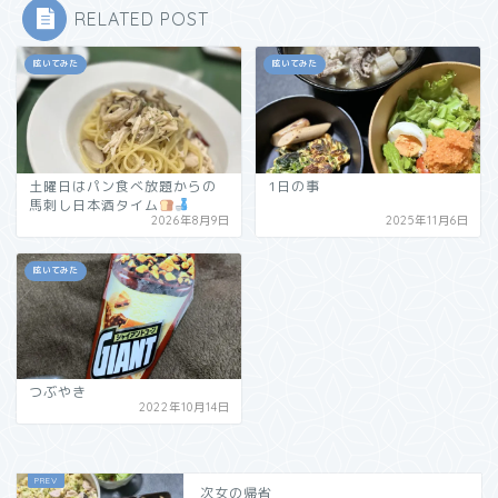
RELATED POST
呟いてみた
呟いてみた
土曜日はパン食べ放題からの
1日の事
馬刺し日本酒タイム
2026年8月9日
2025年11月6日
呟いてみた
つぶやき
2022年10月14日
次女の帰省