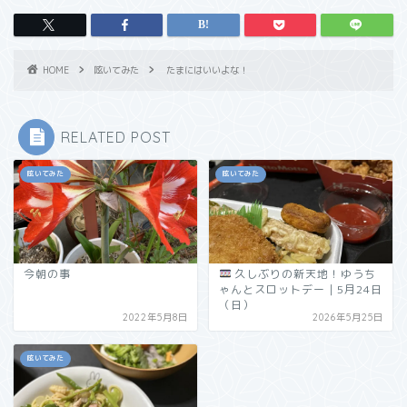
HOME
呟いてみた
たまにはいいよな！
RELATED POST
呟いてみた
呟いてみた
今朝の事
久しぶりの新天地！ゆうち
ゃんとスロットデー｜5月24日
（日）
2022年5月8日
2026年5月25日
呟いてみた