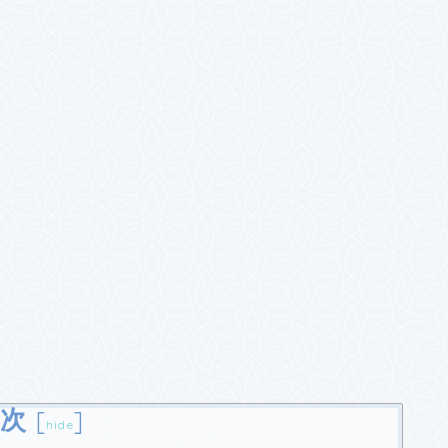
次
[
]
hide