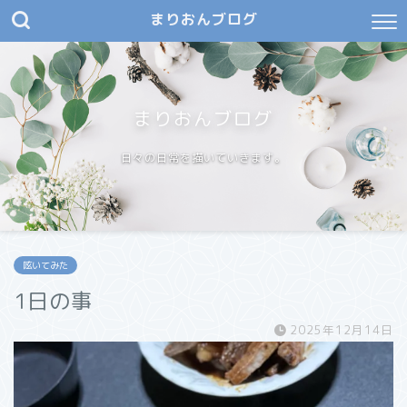
まりおんブログ
まりおんブログ
日々の日常を描いていきます。
呟いてみた
1日の事
2025年12月14日