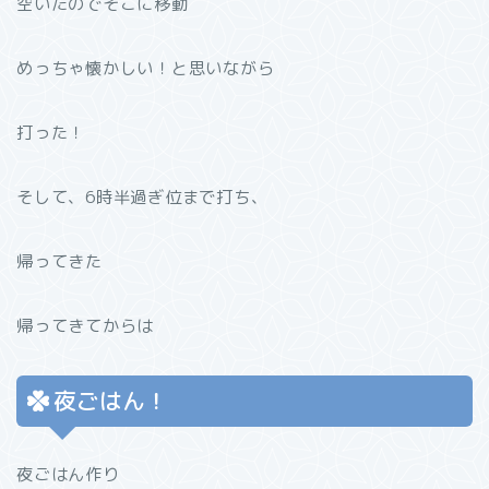
空いたのでそこに移動
めっちゃ懐かしい！と思いながら
打った！
そして、6時半過ぎ位まで打ち、
帰ってきた
帰ってきてからは
夜ごはん！
夜ごはん作り