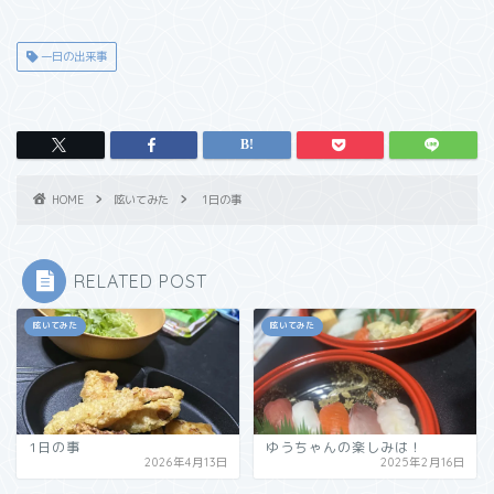
一日の出来事
HOME
呟いてみた
1日の事
RELATED POST
呟いてみた
呟いてみた
1日の事
ゆうちゃんの楽しみは！
2026年4月13日
2025年2月16日