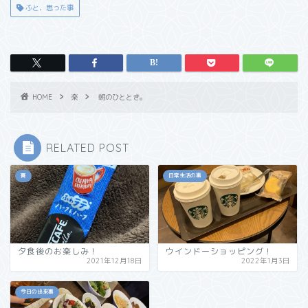
ふと、思った事
HOME
楽
朝のひととき。
RELATED POST
喜
日常生活の事
夕食後のお楽しみ！
ウインドーショッピング！
2021年12月18日
2022年1月3日
今日の出来事