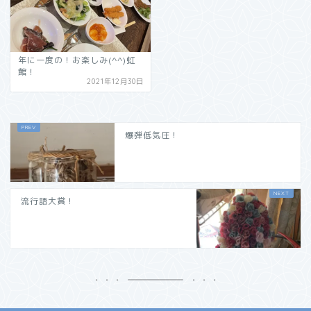
年に一度の！お楽しみ(^^)虹
館！
2021年12月30日
爆弾低気圧！
流行語大賞！