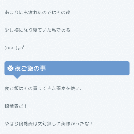
あまりにも疲れたのではその後
少し横になり寝ていた私である
(σω-)｡оﾟ
夜ご飯の事
夜ご飯はその買ってきた蕎麦を使い、
鴨蕎麦だ！
やはり鴨蕎麦は文句無しに美味かったな！