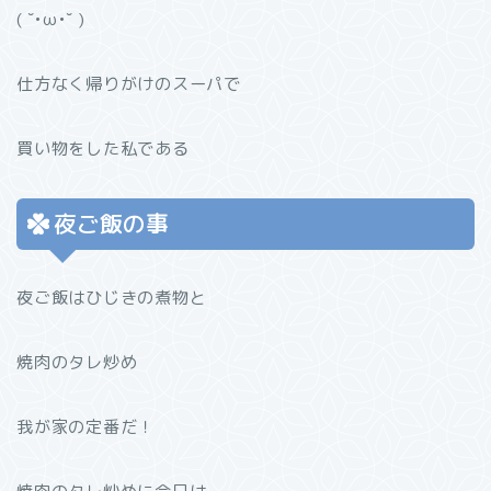
( ˘•ω•˘ )
仕方なく帰りがけのスーパで
買い物をした私である
夜ご飯の事
夜ご飯はひじきの煮物と
焼肉のタレ炒め
我が家の定番だ！