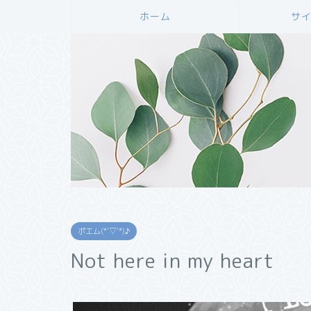
ホーム
サ
ポエム(*'▽'*)♪
Not here in my heart