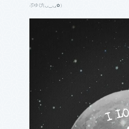
ぷゆぴ(◡‿◡ฺ✿)