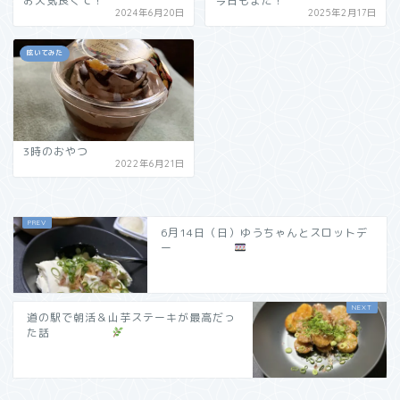
お天気良くて！
今日もまた！
2024年6月20日
2025年2月17日
呟いてみた
3時のおやつ
2022年6月21日
6月14日（日）ゆうちゃんとスロットデ
ー
道の駅で朝活＆山芋ステーキが最高だっ
た話