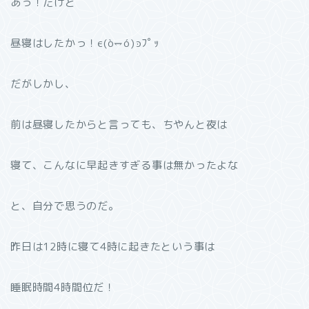
あっ！だけど
昼寝はしたかっ！ϵ(ò⥐ó)ͽﾌﾟｯ
だがしかし、
前は昼寝したからと言っても、ちやんと夜は
寝て、こんなに早起きすぎる事は無かったよな
と、自分で思うのだ。
昨日は12時に寝て4時に起きたという事は
睡眠時間4時間位だ！