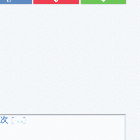
次
[
]
hide