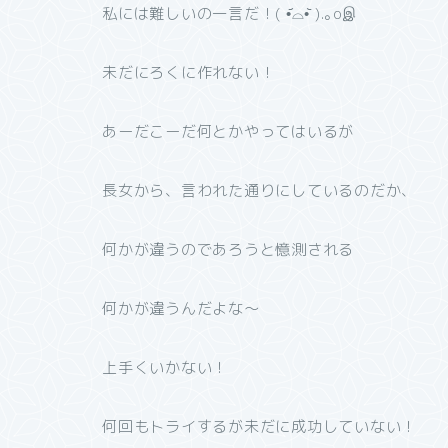
私には難しいの一言だ！( •᷄⌓•᷅ ).｡oஇ
未だにろくに作れない！
あーだこーだ何とかやってはいるが
長女から、言われた通りにしているのだか、
何かが違うのであろうと憶測される
何かが違うんだよな〜
上手くいかない！
何回もトライするが未だに成功していない！