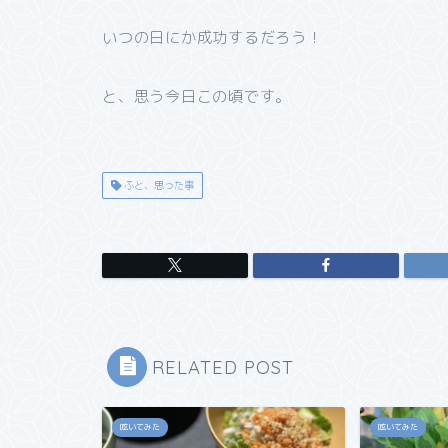
いつの日にか成功するだろう！
と、思う今日この頃です。
ふと、思った事
RELATED POST
呟いてみた
呟いてみた