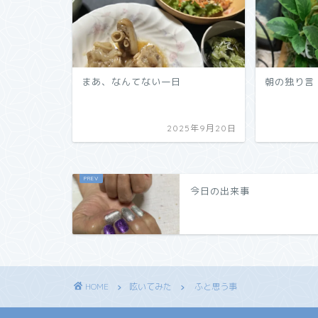
まあ、なんてない一日
朝の独り言
2025年9月20日
今日の出来事
HOME
呟いてみた
ふと思う事