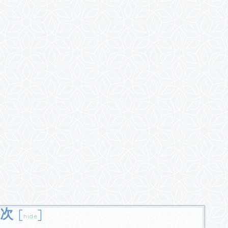
次
[
]
hide