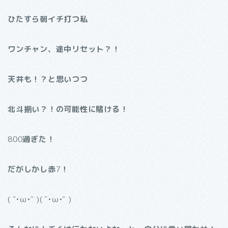
ひたすら朝イチ打つ私
ワンチャン、途中リセット？！
天井も！？と思いつつ
北斗揃い？！の可能性に賭ける！
800
過ぎた！
だがしかし赤
7
！
( ˘•ω•˘ )( ˘•ω•˘ )