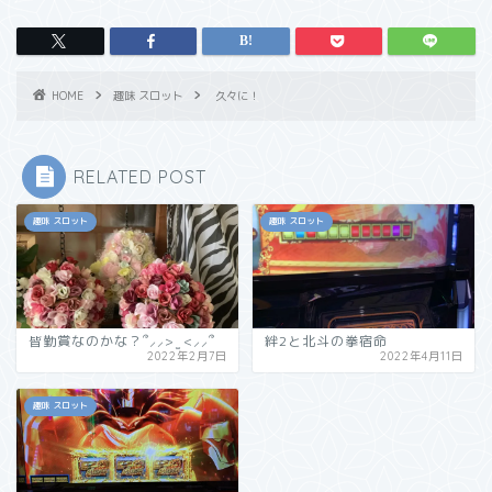
HOME
趣味 スロット
久々に！
RELATED POST
趣味 スロット
趣味 スロット
皆勤賞なのかな？՞⸝⸝> ̫ <⸝⸝՞
絆2と北斗の拳宿命
2022年2月7日
2022年4月11日
趣味 スロット