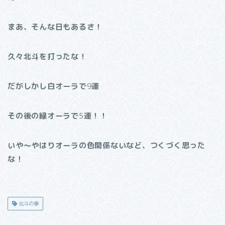
まあ、そんな日もあるさ！
久々北斗を打ったな！
だがしかし白オーラで
9
連
その後の緑オーラで
5
連！！
いや～やはりオーラの色関係ないなど、つくづく思った
な！
北斗の拳