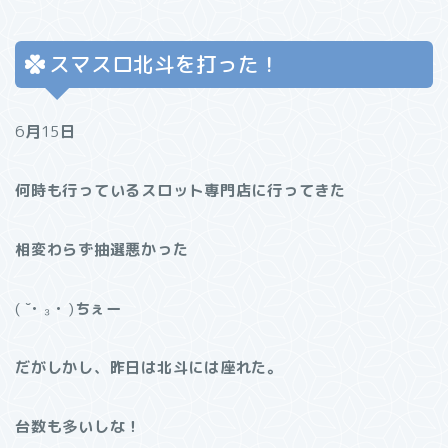
スマスロ北斗を打った！
6
月
15
日
何時も行っているスロット専門店に行ってきた
相変わらず抽選悪かった
( ˘• ₃ • )
ちぇー
だがしかし、昨日は北斗には座れた。
台数も多いしな！