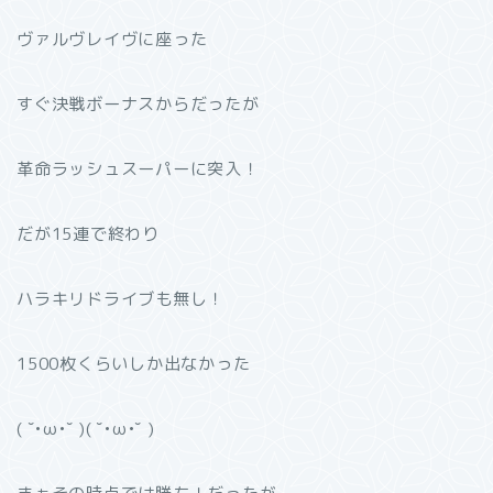
ヴァルヴレイヴに座った
すぐ決戦ボーナスからだったが
革命ラッシュスーパーに突入！
だが15連で終わり
ハラキリドライブも無し！
1500枚くらいしか出なかった
( ˘•ω•˘ )( ˘•ω•˘ )