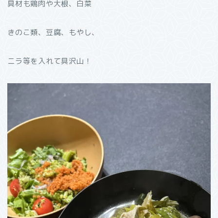
具材も鶏肉や大根、白菜
きのこ類、豆腐、もやし、
ニラ等を入れて具沢山！