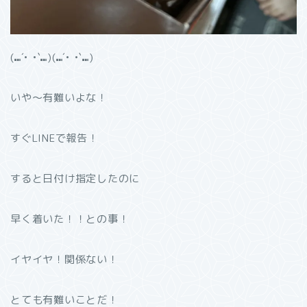
(⑉´• •`⑉)(⑉´• •`⑉)
いや〜有難いよな！
すぐLINEで報告！
すると日付け指定したのに
早く着いた！！との事！
イヤイヤ！関係ない！
とても有難いことだ！