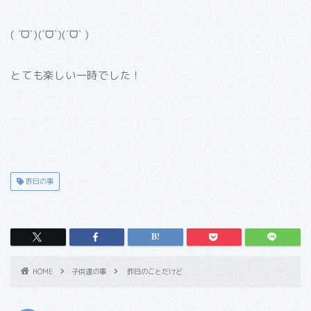
( ˊᗜˋ)(ˊᗜˋ)(ˊᗜˋ )
とても楽しい一時でした！
昨日の事
HOME
子供達の事
昨日のことだけど