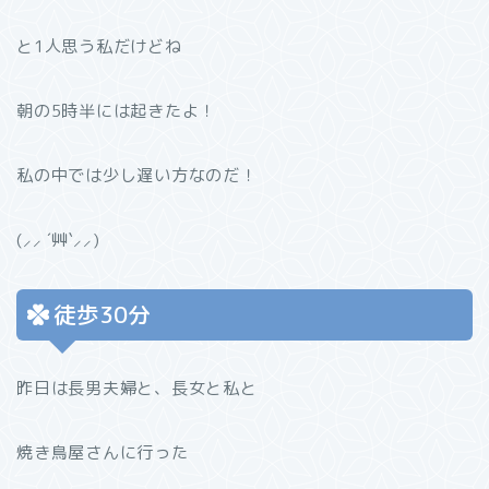
と1人思う私だけどね
朝の5時半には起きたよ！
私の中では少し遅い方なのだ！
(⸝⸝ ´艸`⸝⸝)
徒歩30分
昨日は長男夫婦と、長女と私と
焼き鳥屋さんに行った