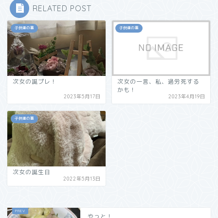
RELATED POST
子供達の事
子供達の事
次女の誕プレ！
次女の一言、私、過労死する
かも！
2023年5月17日
2023年4月19日
子供達の事
次女の誕生日
2022年5月13日
やっと！