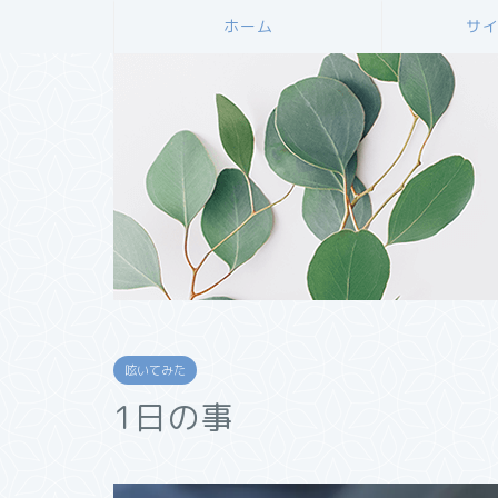
ホーム
サ
呟いてみた
1日の事