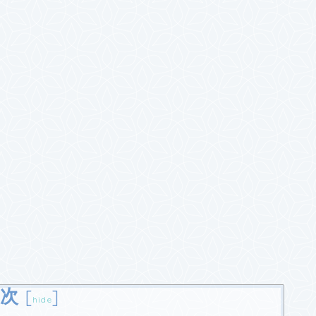
次
[
]
hide