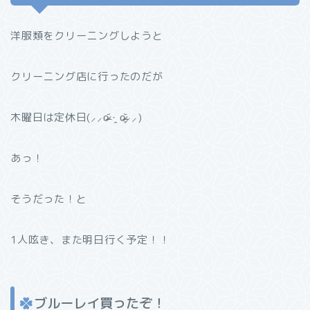
洋服類をクリーニングしようと
クリーニング店に行ったのだが
木曜日は定休日(⸝⸝o̴̶̷᷄ ·̭ o̴̶̷̥᷅⸝⸝)
あっ！
そうだった！と
1人呟き、また明日行く予定！！
ブルーレイ買ったぞ！