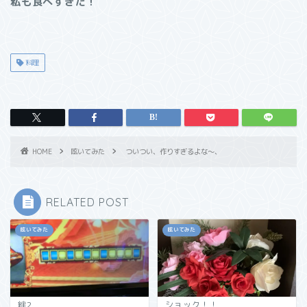
私も食べすぎた！
料理
HOME
呟いてみた
ついつい、作りすぎるよな〜、
RELATED POST
呟いてみた
呟いてみた
絆2
ショック！！