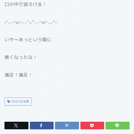
口の中で溶ろける！
₍ᐢ⸝⸝•ω•⸝⸝ᐢ₎₍ᐢ⸝⸝•ω•⸝⸝ᐢ₎
いや〜あっという間に
無くなったな！
満足！満足！
今日の出来事