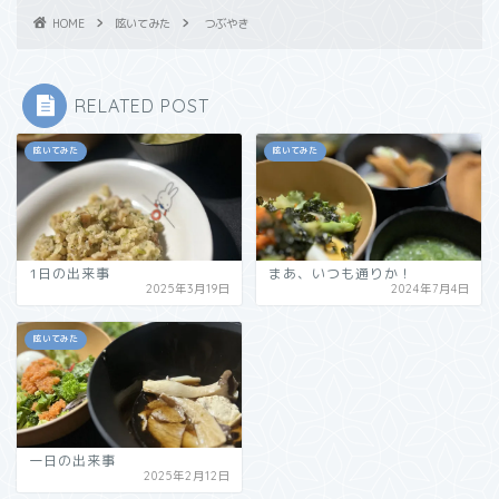
HOME
呟いてみた
つぶやき
RELATED POST
呟いてみた
呟いてみた
1日の出来事
まあ、いつも通りか！
2025年3月19日
2024年7月4日
呟いてみた
一日の出来事
2025年2月12日