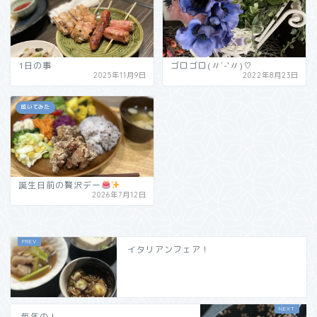
1日の事
ゴロゴロ(〃´-`〃)♡
2025年11月9日
2022年8月23日
呟いてみた
誕生日前の贅沢デー
2026年7月12日
イタリアンフェア！
毎年の！