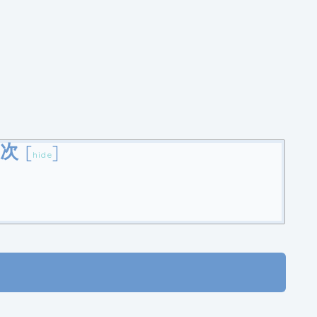
次
[
]
hide