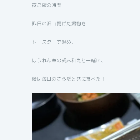
夜ご飯の時間！
昨日の沢山揚げた揚物を
トースターで温め、
ほうれん草の胡麻和えと一緒に、
後は毎日のさらだと共に食べた！