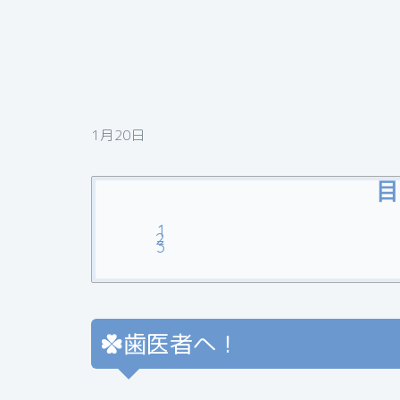
1月20日
目
歯医者へ！