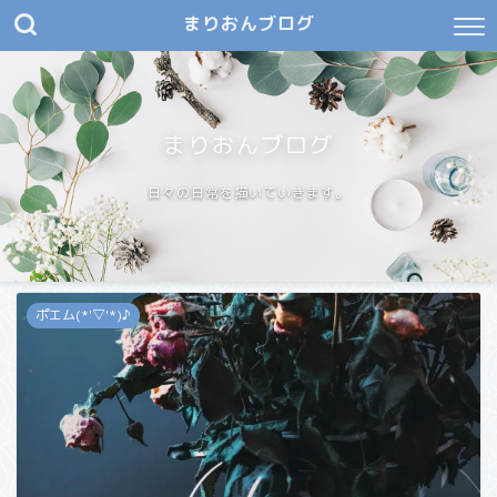
まりおんブログ
まりおんブログ
日々の日常を描いていきます。
ポエム(*'▽'*)♪