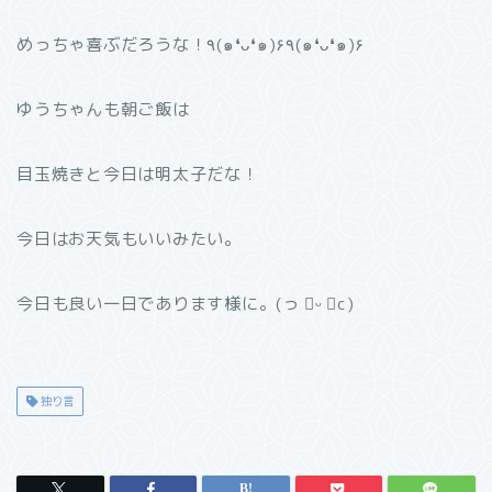
めっちゃ喜ぶだろうな！٩(๑❛ᴗ❛๑)۶٩(๑❛ᴗ❛๑)۶
ゆうちゃんも朝ご飯は
目玉焼きと今日は明太子だな！
今日はお天気もいいみたい。
今日も良い一日であります様に。(っ ॑ᵕ ॑c)
独り言