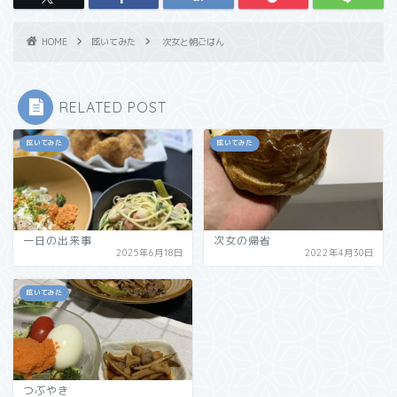
HOME
呟いてみた
次女と朝ごはん
RELATED POST
呟いてみた
呟いてみた
一日の出来事
次女の帰省
2025年6月18日
2022年4月30日
呟いてみた
つぶやき