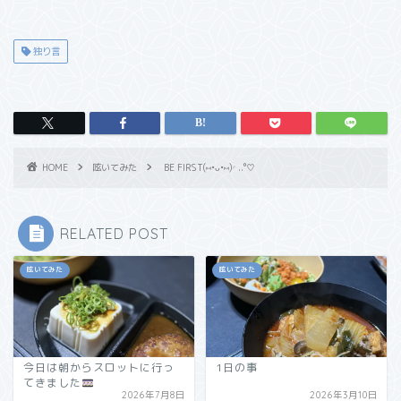
独り言
HOME
呟いてみた
BE FIRST(⑅•ᴗ•⑅)◜..°♡
RELATED POST
呟いてみた
呟いてみた
今日は朝からスロットに行っ
1日の事
てきました
2026年7月8日
2026年3月10日