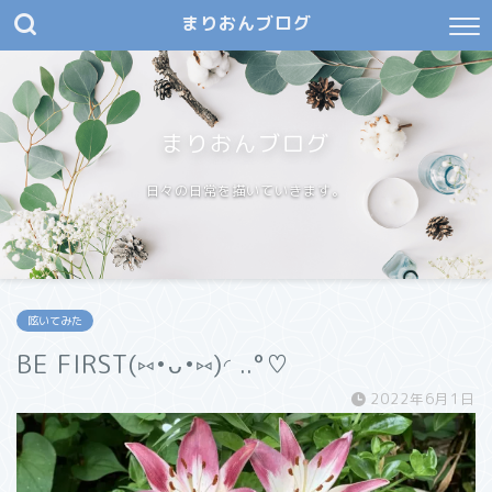
まりおんブログ
まりおんブログ
日々の日常を描いていきます。
呟いてみた
BE FIRST(⑅•ᴗ•⑅)◜..°♡
2022年6月1日