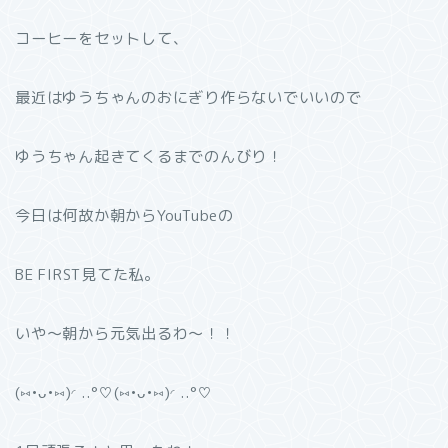
コーヒーをセットして、
最近はゆうちゃんのおにぎり作らないでいいので
ゆうちゃん起きてくるまでのんびり！
今日は何故か朝からYouTubeの
BE FIRST見てた私。
いや〜朝から元気出るわ〜！！
(⑅•ᴗ•⑅)◜..°♡(⑅•ᴗ•⑅)◜..°♡