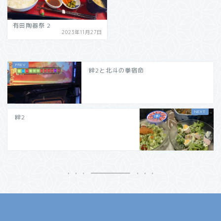
有田陶器祭 2
2023年11月27日
絆2と北斗の拳宿命
絆2