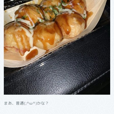
まあ、普通(;^ω^)かな？