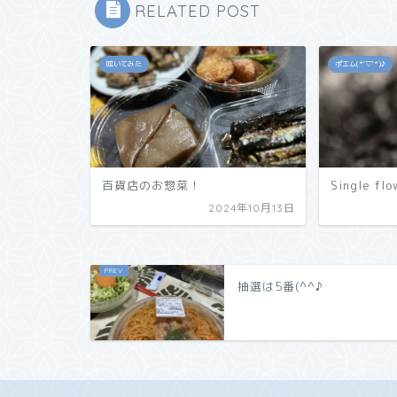
RELATED POST
呟いてみた
ポエム(*'▽'*)♪
百貨店のお惣菜！
Single flo
2024年10月13日
抽選は5番(^^♪