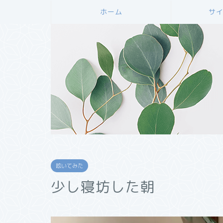
ホーム
サ
呟いてみた
少し寝坊した朝