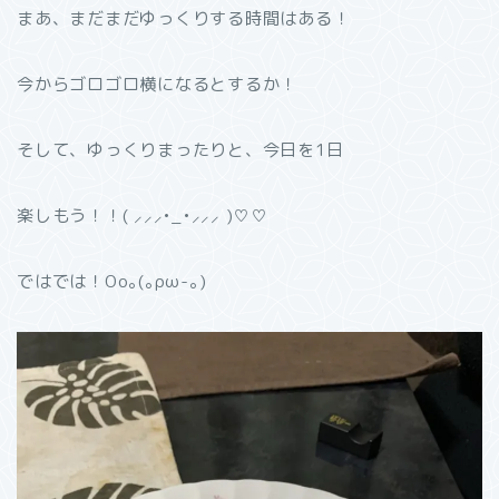
まあ、まだまだゆっくりする時間はある！
今からゴロゴロ横になるとするか！
そして、ゆっくりまったりと、今日を1日
楽しもう！！( ⸝⸝⸝•_•⸝⸝⸝ )♡︎♡︎
ではでは！Oo｡(｡ρω-｡)