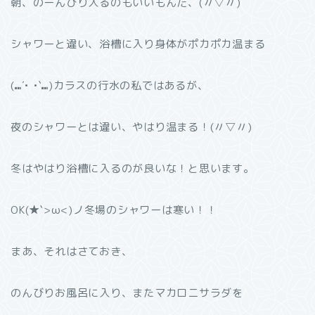
朝、のーんびり入るのもいいもんだ、(〃▽〃)
シャワーと違い、浴槽に入り身体がポカポカ温まる
(⑉´• •`⑉)カラスの行水の私ではあるが、
夜のシャワーとは違い、やはり温まる！(〃▽〃)
冬はやはり浴槽に入るのが良いな！と思います。
OK(★`>ω<)ノ冬場のシャワーは寒い！！
まあ、それはさておき、
のんびりお風呂に入り、またマカロニサラダを