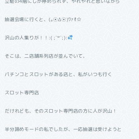
立駐の4階にしか停められず、やれやれと思いながら
抽選会場に行くと、(｡☉∆☉)ﾜｧｵ☆
沢山の人集りが！！:( ;˙꒳˙;):
そこは、二店舗系列店が並んでいて、
パチンコとスロットがある店と、私がいつも行く
スロット専門店
だけれども、そのスロット専門店の方に人が沢山！
半分諦めモードの私でしたが、一応抽選は受けようと