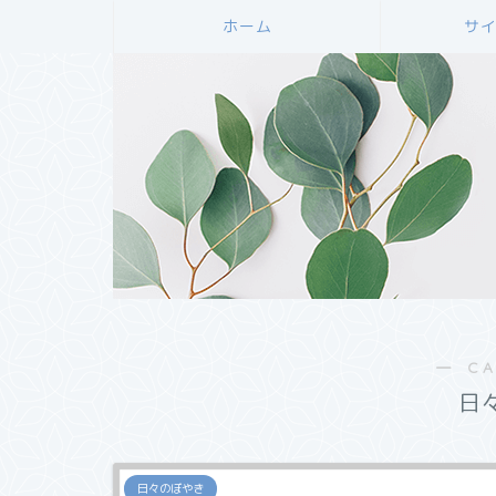
ホーム
サ
― C
日
日々のぼやき