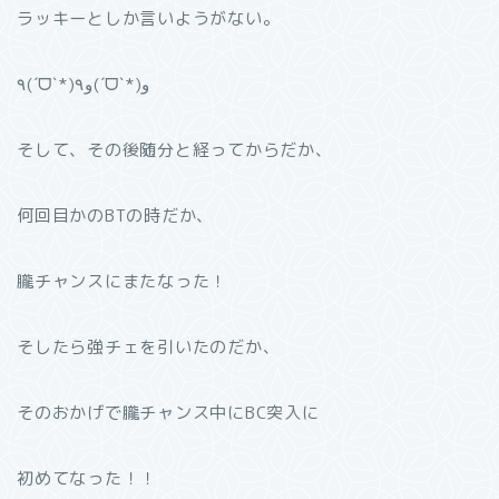
ラッキーとしか言いようがない。
٩(ˊᗜˋ*)و٩(ˊᗜˋ*)و
そして、その後随分と経ってからだか、
何回目かのBTの時だか、
朧チャンスにまたなった！
そしたら強チェを引いたのだか、
そのおかげで朧チャンス中にBC突入に
初めてなった！！