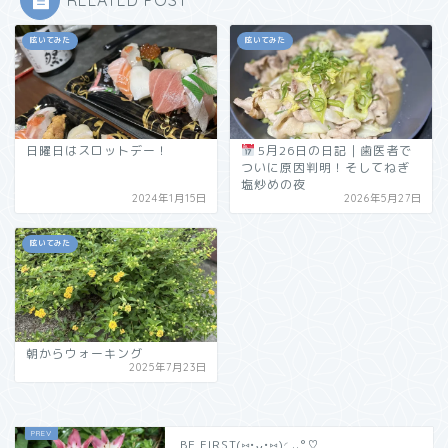
RELATED POST
呟いてみた
呟いてみた
日曜日はスロットデー！
5月26日の日記｜歯医者で
ついに原因判明！そしてねぎ
塩炒めの夜
2024年1月15日
2026年5月27日
呟いてみた
朝からウォーキング
2025年7月23日
BE FIRST(⑅•ᴗ•⑅)◜..°♡