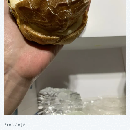
٩(๑❛ᴗ❛๑)۶