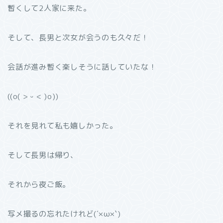
暫くして2人家に来た。
そして、長男と次女が会うのも久々だ！
会話が進み暫く楽しそうに話していたな！
((o( > ᵕ < )o))
それを見れて私も嬉しかった。
そして長男は帰り、
それから夜ご飯。
写メ撮るの忘れたけれど(´×ω×`)