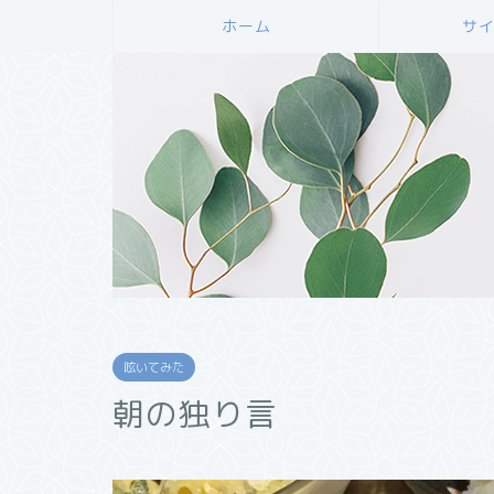
ホーム
サ
呟いてみた
朝の独り言