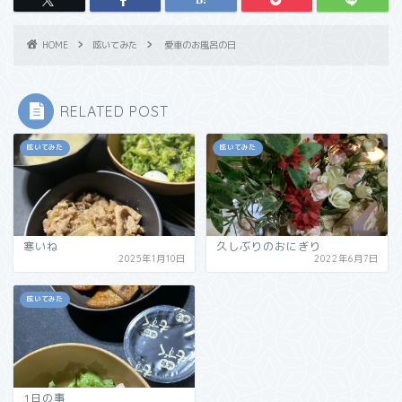
HOME
呟いてみた
愛車のお風呂の日
RELATED POST
呟いてみた
呟いてみた
寒いね
久しぶりのおにぎり
2025年1月10日
2022年6月7日
呟いてみた
1日の事