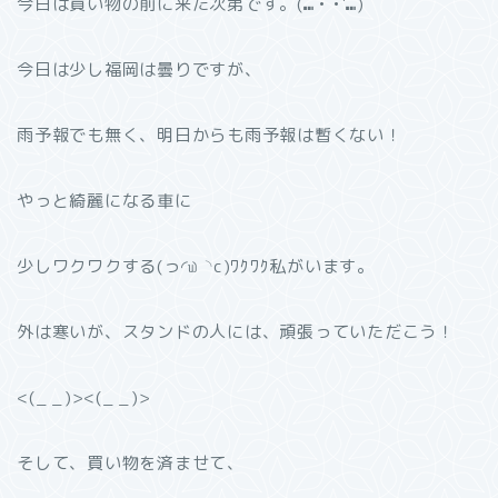
今日は買い物の前に来た次第です。(⑉´• •`⑉)
今日は少し福岡は曇りですが、
雨予報でも無く、明日からも雨予報は暫くない！
やっと綺麗になる車に
少しワクワクする(っ◜௰◝c)ﾜｸﾜｸ私がいます。
外は寒いが、スタンドの人には、頑張っていただこう！
<(_ _)><(_ _)>
そして、買い物を済ませて、