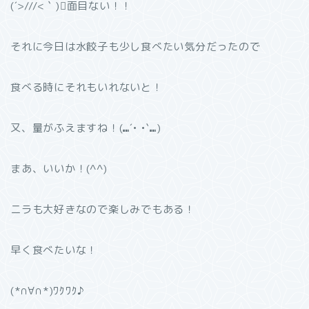
(´>///<｀)面目ない！！
それに今日は水餃子も少し食べたい気分だったので
食べる時にそれもいれないと！
又、量がふえますね！(⑉´• •`⑉)
まあ、いいか！(^^)
ニラも大好きなので楽しみでもある！
早く食べたいな！
(*∩∀∩*)ﾜｸﾜｸ♪