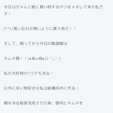
今日はちゃんと紙に買い物するやつをメモして来た私で
す！
(^^)/買い忘れが無いように買う為だ！！
そして、帰ってから今日の晩御飯は
キムチ鍋！！(๑✪ω✪๑)( ˶˙ᴗ˙˶ )
私の大好物の1つでもある！
以外に辛い物好きな私は結構辛めに作る！
鍋をある程度完成させた後、豚肉とキムチを