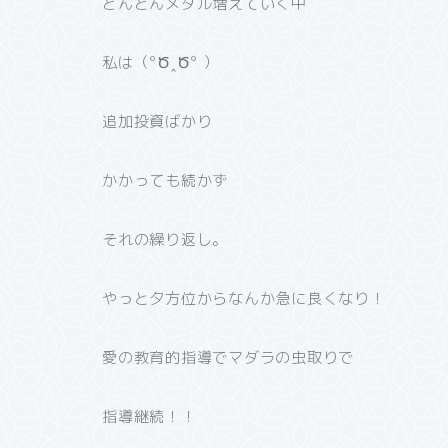
どんどんメダル増えていく中
私は（°Ծ‸Ծ° ）
追加投資ばかり
かかっても続かず
それの繰り返し。
やっと夕方位からなんか急に良くなり！
愛の教育的指導でマダラの虫取りで
指導継続！！