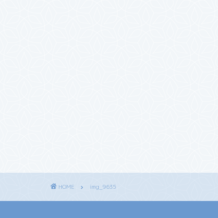
HOME
img_9635