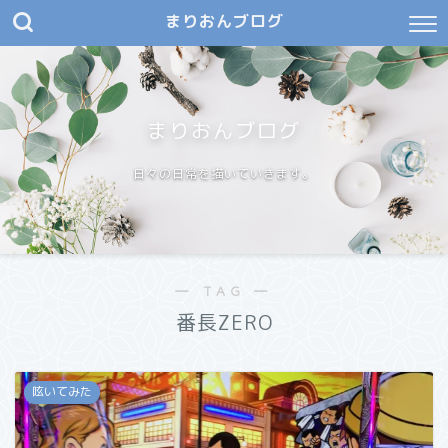
まりおんブログ
まりおんブログ
日々の日常を描いていきます。
― TAG ―
番長ZERO
呟いてみた