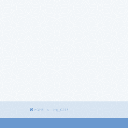
HOME
img_0257